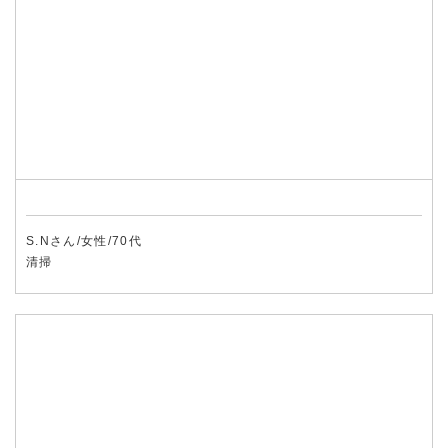
S.Nさん/女性/70代
清掃