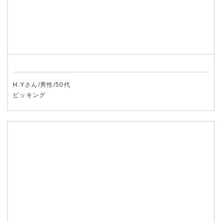
H.Yさん/男性/50代
ピッキング