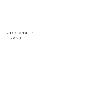
M.Iさん/男性/60代
ピッキング