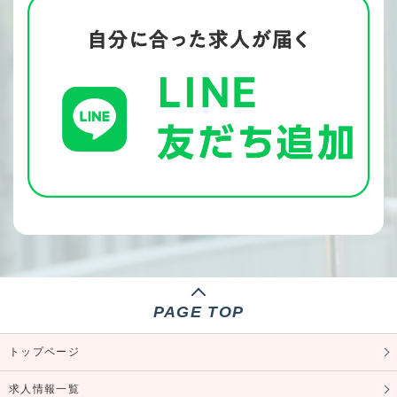
PAGE TOP
トップページ
求人情報一覧