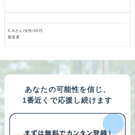
C.Kさん/女性/30代
製造業
あなたの可能性を信じ、
1番近くで応援し続けます