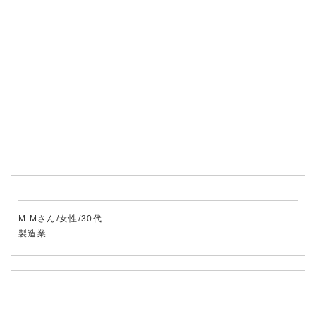
M.Mさん/女性/30代
製造業