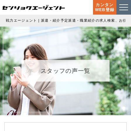
カンタン
WEB登録
戦力エージェント | 派遣・紹介予定派遣・職業紹介の求人検索、お仕
スタッフの声一覧