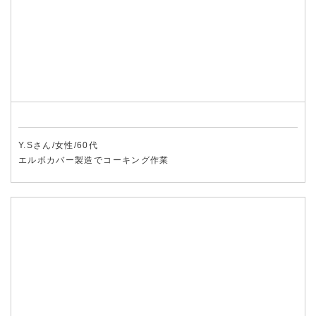
Y.Sさん/女性/60代
エルボカバー製造でコーキング作業