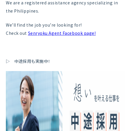
We are a registered assistance agency specializing in
the Philippines.
We’ll find the job you’re looking for!
Check out
Senryoku Agent Facebook page!
▷ 中途採用も実施中！